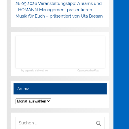
26.09.2026 Veranstaltungstipp: ATeams und
THOMANN Management präsentieren.
Musik für Euch – präsentiert von Uta Bresan
by agenzia siti web ok
OpenWeatherMap
Archiv
Archiv