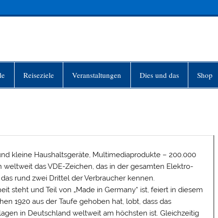
INFO-BERLIN
le
Reiseziele
Veranstaltungen
Dies und das
Shop
nd kleine Haushaltsgeräte, Multimediaprodukte – 200.000
n weltweit das VDE-Zeichen, das in der gesamten Elektro-
 das rund zwei Drittel der Verbraucher kennen.
it steht und Teil von „Made in Germany“ ist, feiert in diesem
chen 1920 aus der Taufe gehoben hat, lobt, dass das
agen in Deutschland weltweit am höchsten ist. Gleichzeitig