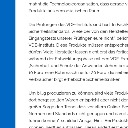
mahnt die Technologieorganisation, dass gerade vi
Produkte aus dem asiatischen Raum.
Die Prüfungen des VDE-Instituts sind hart. In Fach
Sicherheitsstandards. „Viele der von den Herstell
Eingangstests unserer Prüfingenieure nicht“, ber
VDE-Instituts. Diese Produkte müssen entsprech
dürfen. Viele Hersteller lassen nicht erst das ferti
während der Entwicklungsphase mit den VDE-Exp
„Sicherheit und Schutz der Anwender stehen bei uns
10 Euro, eine Bohrmaschine für 20 Euro, die seit e
Verbraucher birgt erhebliche Sicherheitsrisiken.
Um billig produzieren zu können, sind viele Produk
dort hergestellten Waren entspricht aber nicht d
großer Sorge den Trend, dass vor allem Online-B
Normen und Standards nicht genügen und damit z
führen können“, schildert Ansgar Hinz. Bei Produk
können, heißt es aufpassen. Daran ändert erst ein