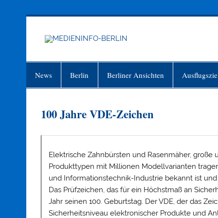
Zum
Inhalt
springen
MEDIEN
Just another WordPress site
News
Berlin
Berliner Ansichten
Ausflugszie
100 Jahre VDE-Zeichen
Elektrische Zahnbürsten und Rasenmäher, große u
Produkttypen mit Millionen Modellvarianten trage
und Informationstechnik-Industrie bekannt ist und
Das Prüfzeichen, das für ein Höchstmaß an Sicherhe
Jahr seinen 100. Geburtstag. Der VDE, der das Zei
Sicherheitsniveau elektronischer Produkte und Anl