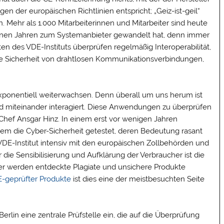
gen der europäischen Richtlinien entspricht; „Geiz-ist-geil“
 Mehr als 1.000 Mitarbeiterinnen und Mitarbeiter sind heute
angenen Jahren zum Systemanbieter gewandelt hat, denn immer
en des VDE-Instituts überprüfen regelmäßig Interoperabilität,
ale Sicherheit von drahtlosen Kommunikationsverbindungen,
ponentiell weiterwachsen. Denn überall um uns herum ist
nd miteinander interagiert. Diese Anwendungen zu überprüfen
Chef Ansgar Hinz. In einem erst vor wenigen Jahren
m die Cyber-Sicherheit getestet, deren Bedeutung rasant
VDE-Institut intensiv mit den europäischen Zollbehörden und
die Sensibilisierung und Aufklärung der Verbraucher ist die
ier werden entdeckte Plagiate und unsichere Produkte
E-geprüfter Produkte
ist dies eine der meistbesuchten Seite
erlin eine zentrale Prüfstelle ein, die auf die Überprüfung