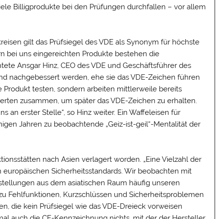
ele Billigprodukte bei den Prüfungen durchfallen – vor allem
kreisen gilt das Prüfsiegel des VDE als Synonym für höchste
ern bei uns eingereichten Produkte bestehen die
ichtete Ansgar Hinz, CEO des VDE und Geschäftsführer des
end nachgebessert werden, ehe sie das VDE-Zeichen führen
ge Produkt testen, sondern arbeiten mittlerweile bereits
erten zusammen, um später das VDE-Zeichen zu erhalten.
 an erster Stelle“, so Hinz weiter. Ein Waffeleisen für
inigen Jahren zu beobachtende „Geiz-ist-geil“-Mentalität der
tionsstätten nach Asien verlagert worden. „Eine Vielzahl der
en europäischen Sicherheitsstandards. Wir beobachten mit
estellungen aus dem asiatischen Raum häufig unseren
u Fehlfunktionen, Kurzschlüssen und Sicherheitsproblemen
ten, die kein Prüfsiegel wie das VDE-Dreieck vorweisen
mal auch die CE-Kennzeichnung nichts, mit der der Hersteller