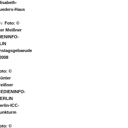
lisabeth-
ueders-Haus
iv:
Foto: ©
er Meißner
IENINFO-
LIN
hstagsgebaeude
2008
oto: ©
ünter
eißner
EDIENINFO-
ERLIN
erlin-ICC-
unkturm
oto: ©