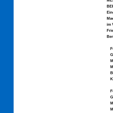
ME
BE
Ein
Ma
im 
Fri
Ber
F
G
M
M
B
K
F
G
M
M