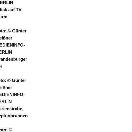
ERLIN
lick auf TV-
urm
oto: © Günter
eißner
EDIENINFO-
ERLIN
randenburger
or
to: © Günter
ißner
EDIENINFO-
ERLIN
rienkirche,
eptunbrunnen
oto: ©