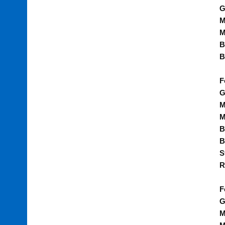
G
M
M
B
B
F
G
M
M
B
B
S
R
F
G
M