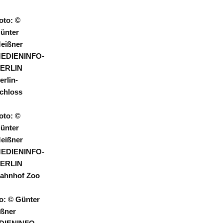
oto: ©
ünter
eißner
EDIENINFO-
ERLIN
erlin-
chloss
oto: ©
ünter
eißner
EDIENINFO-
ERLIN
ahnhof Zoo
o: © Günter
ßner