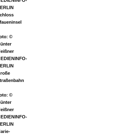
EDIENINFO-
ERLIN
chloss
faueninsel
oto: ©
ünter
eißner
EDIENINFO-
ERLIN
roße
traßenbahn
oto: ©
ünter
eißner
EDIENINFO-
ERLIN
arie-