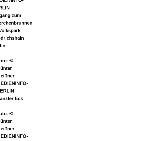
DIENINFO-
RLIN
gang zum
erchenbrunnen
Volkspark
edrichshain
lin
oto: ©
ünter
eißner
EDIENINFO-
ERLIN
anzler Eck
oto: ©
ünter
eißner
EDIENINFO-