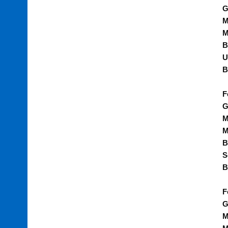
G
M
M
B
U
B
F
G
M
M
B
S
B
F
G
M