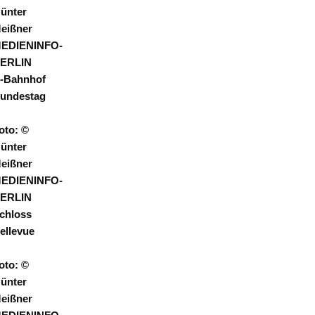
ünter
eißner
EDIENINFO-
ERLIN
-Bahnhof
undestag
oto: ©
ünter
eißner
EDIENINFO-
ERLIN
chloss
ellevue
oto: ©
ünter
eißner