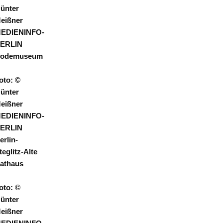
ünter
eißner
EDIENINFO-
ERLIN
odemuseum
oto: ©
ünter
eißner
EDIENINFO-
ERLIN
erlin-
teglitz-Alte
athaus
oto: ©
ünter
eißner