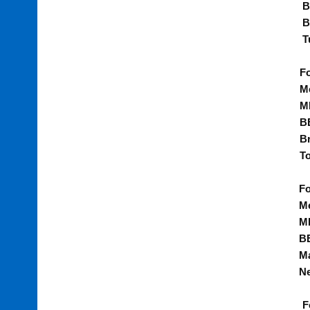
B
B
T
F
M
M
B
B
T
Fo
Me
M
B
Ma
N
F