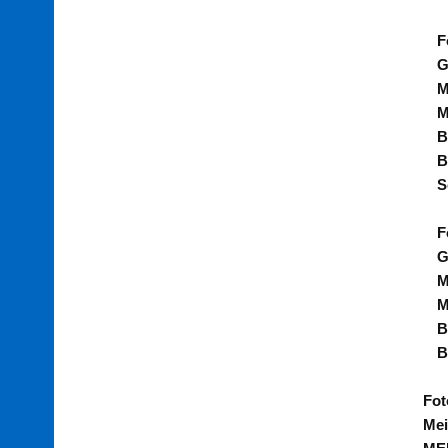
F
G
M
M
B
B
S
F
G
M
M
B
B
Fot
Mei