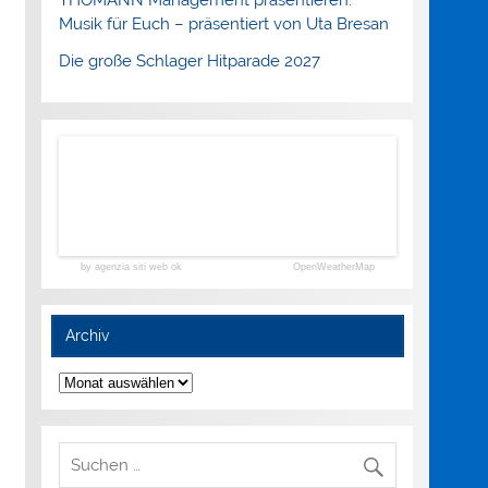
Musik für Euch – präsentiert von Uta Bresan
Die große Schlager Hitparade 2027
by agenzia siti web ok
OpenWeatherMap
Archiv
Archiv