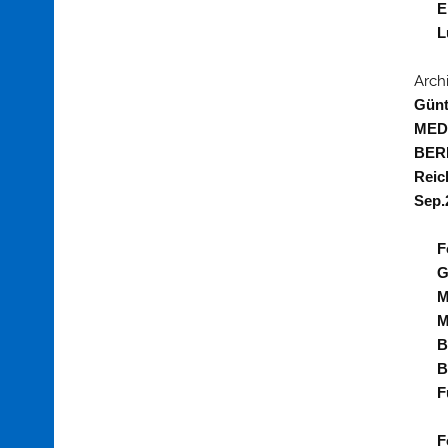
E
L
Arch
Günt
MED
BER
Reic
Sep.
F
G
M
M
B
B
F
F