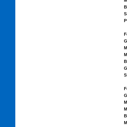
M
B
S
P
F
G
M
M
B
G
S
F
G
M
M
B
M