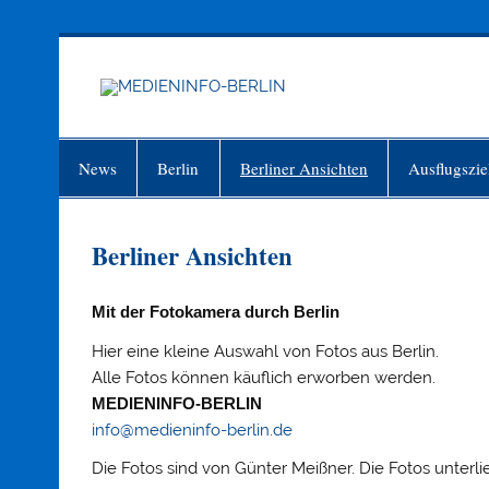
Zum
Inhalt
springen
MEDIEN
Just another WordPress site
News
Berlin
Berliner Ansichten
Ausflugszie
Berliner Ansichten
Mit der Fotokamera durch Berlin
Hier eine kleine Auswahl von Fotos aus Berlin.
Alle Fotos können käuflich erworben werden.
MEDIENINFO-BERLIN
info@medieninfo-berlin.de
Die Fotos sind von Günter Meißner. Die Fotos unterl