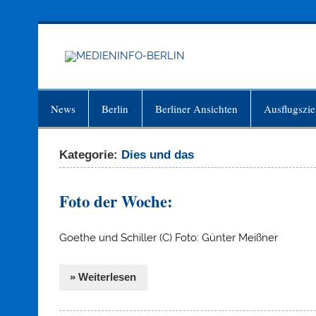
Zum
Inhalt
springen
MEDIEN
Just another WordPress site
News
Berlin
Berliner Ansichten
Ausflugszie
Kategorie:
Dies und das
Foto der Woche:
Goethe und Schiller (C) Foto: Günter Meißner
» Weiterlesen