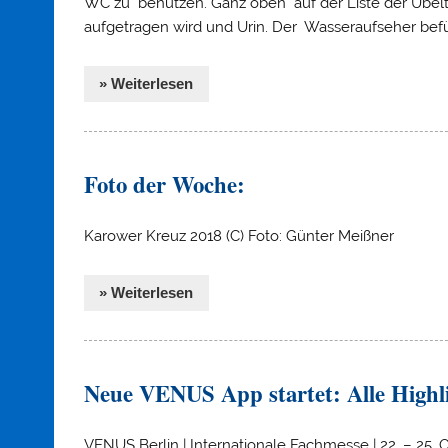
WC zu benutzen. Ganz oben auf der Liste der Übel
aufgetragen wird und Urin. Der Wasseraufseher befü
» Weiterlesen
Foto der Woche:
Karower Kreuz 2018 (C) Foto: Günter Meißner
» Weiterlesen
Neue VENUS App startet: Alle Highli
VENUS Berlin | Internationale Fachmesse | 22. – 25.