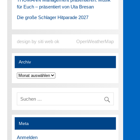
für Euch – präsentiert von Uta Bresan
Die große Schlager Hitparade 2027
design by siti web ok
OpenWeatherMap
Archiv
Archiv
Meta
Anmelden