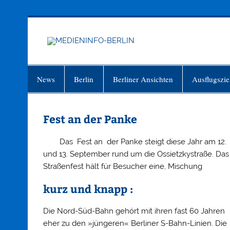
Zum
Inhalt
springen
MEDIEN
Just another WordPress site
News
Berlin
Berliner Ansichten
Ausflugszie
Fest an der Panke
Das Fest an der Panke steigt diese Jahr am 12.
und 13. September rund um die Ossietzkystraße. Das
Straßenfest hält für Besucher eine, Mischung
kurz und knapp :
Die Nord-Süd-Bahn gehört mit ihren fast 60 Jahren
eher zu den »jüngeren« Berliner S-Bahn-Linien. Die