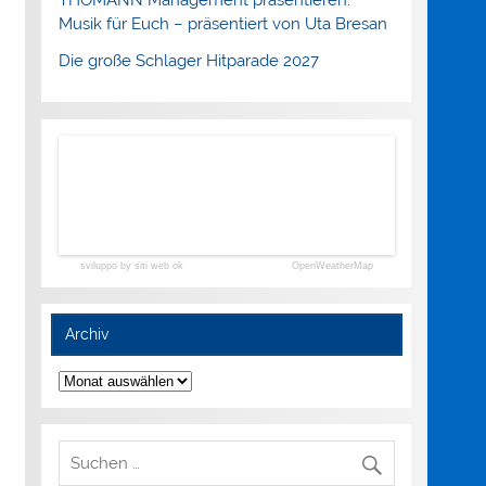
Musik für Euch – präsentiert von Uta Bresan
Die große Schlager Hitparade 2027
sviluppo by siti web ok
OpenWeatherMap
Archiv
Archiv