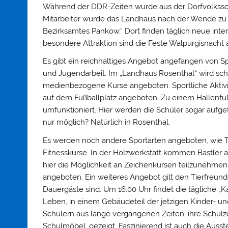
Während der DDR-Zeiten wurde aus der Dorfvolkssch
Mitarbeiter wurde das Landhaus nach der Wende zu ei
Bezirksamtes Pankow.“ Dort finden täglich neue inter
besondere Attraktion sind die Feste Walpurgisnacht 
Es gibt ein reichhaltiges Angebot angefangen von Spo
und Jugendarbeit. Im „Landhaus Rosenthal“ wird sch
medienbezogene Kurse angeboten. Sportliche Aktivi
auf dem Fußballplatz angeboten. Zu einem Hallenf
umfunktioniert. Hier werden die Schüler sogar aufge
nur möglich? Natürlich in Rosenthal.
Es werden noch andere Sportarten angeboten, wie Tisc
Fitnesskurse. In der Holzwerkstatt kommen Bastler 
hier die Möglichkeit an Zeichenkursen teilzunehmen
angeboten. Ein weiteres Angebot gilt den Tierfreun
Dauergäste sind. Um 16:00 Uhr findet die tägliche „K
Leben, in einem Gebäudeteil der jetzigen Kinder- u
Schülern aus lange vergangenen Zeiten, ihre Schul
Schulmöbel, gezeigt. Faszinierend ist auch die Auss