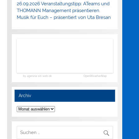
26.09.2026 Veranstaltungstipp: ATeams und
THOMANN Management präsentieren.
Musik für Euch – präsentiert von Uta Bresan
by agenzia siti web ok
OpenWeatherMap
Archiv
Archiv