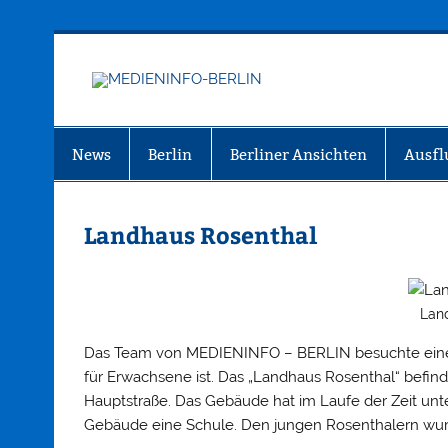
Zum
Inhalt
springen
MEDIEN
Just another WordPress site
News
Berlin
Berliner Ansichten
Ausfl
Landhaus Rosenthal
Lan
Das Team von MEDIENINFO – BERLIN besuchte eine Ki
für Erwachsene ist. Das „Landhaus Rosenthal“ befinde
Hauptstraße. Das Gebäude hat im Laufe der Zeit unte
Gebäude eine Schule. Den jungen Rosenthalern wurd