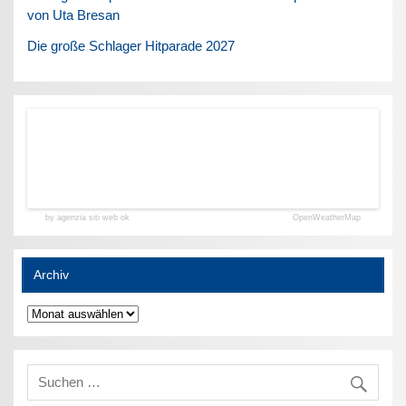
von Uta Bresan
Die große Schlager Hitparade 2027
by agenzia siti web ok
OpenWeatherMap
Archiv
Archiv