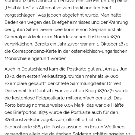
Konferenz des Deutschen Postvereins die Einführung eines
„Postblattes“ als Alternative zum traditionellen Brief
vorgeschlagen, was jedoch abgelehnt wurde. Man hatte
Bedenken wegen des Briefgeheimnisses und der Wahrung
der guten Sitten. Seine Idee konnte von Stephan erst als
Generalpostdirektor im Norddeutschen Postbezirk 1870
verwirklichen. Bereits ein Jahr zuvor war am 1. Oktober 1870
die Correspondenz-Karte in der österreichisch-ungarischen
Monarchie eingeführt worden.
Auch in Deutschland kam die Postkarte gut an. „Am 25. Juni
1870, dem ersten Verkaufstag, wurden mehr als 45.000
Exemplare gekauft“, berichtete Sammlungsleiter Dr. Veit
Didczuneit. Im Deutsch-Französischen Krieg 1870/71 wurde
die kostenlose Feldpostkarte millionenfach genutzt. Das
Porto betrug normalerweise 0,05 Mark, das war die Hälfte
des Briefportos. 1875 wurde die Postkarte auch für den
Weltpostverkehr zugelassen, offiziell erhielt die
Bildpostkarte 1885 die Postzulassung. Im Ersten Weltkrieg
versandten allein die deutschen Soldaten schätzungseise 10