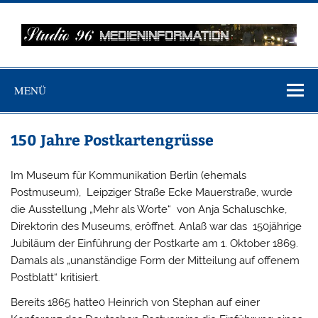
Zum
Inhalt
springen
MEDIENINFO-
Just another WordPress site
BERLIN
MENÜ
150 Jahre Postkartengrüsse
Im Museum für Kommunikation Berlin (ehemals
Postmuseum), Leipziger Straße Ecke Mauerstraße, wurde
die Ausstellung „Mehr als Worte“ von Anja Schaluschke,
Direktorin des Museums, eröffnet. Anlaß war das 150jährige
Jubiläum der Einführung der Postkarte am 1. Oktober 1869.
Damals als „unanständige Form der Mitteilung auf offenem
Postblatt“ kritisiert.
Bereits 1865 hatte0 Heinrich von Stephan auf einer