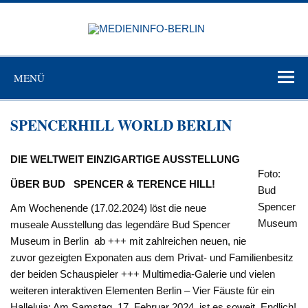
Zum
Inhalt
MEDIEN
springen
BERL
Just another WordPress site
MENÜ
SPENCERHILL WORLD BERLIN
DIE WELTWEIT EINZIGARTIGE AUSSTELLUNG
Foto:
ÜBER BUD SPENCER & TERENCE HILL!
Bud
Spencer
Am Wochenende (17.02.2024) löst die neue
Museum
museale Ausstellung das legendäre Bud Spencer
Museum in Berlin ab +++ mit zahlreichen neuen, nie
zuvor gezeigten Exponaten aus dem Privat- und Familienbesitz
der beiden Schauspieler +++ Multimedia-Galerie und vielen
weiteren interaktiven Elementen Berlin – Vier Fäuste für ein
Halleluja: Am Samstag, 17. Februar 2024, ist es soweit. Endlich!