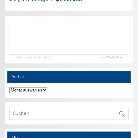
realizzazione by siti web ok
OpenWeatherMap
Archiv
Archiv
Meta