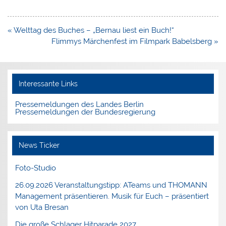
Beitragsnavigation
« Welttag des Buches – „Bernau liest ein Buch!“
Flimmys Märchenfest im Filmpark Babelsberg »
Interessante Links
Pressemeldungen des Landes Berlin
Pressemeldungen der Bundesregierung
News Ticker
Foto-Studio
26.09.2026 Veranstaltungstipp: ATeams und THOMANN
Management präsentieren. Musik für Euch – präsentiert
von Uta Bresan
Die große Schlager Hitparade 2027