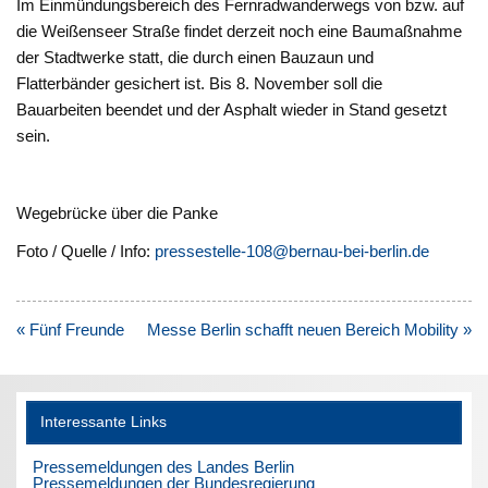
Im Einmündungsbereich des Fernradwanderwegs von bzw. auf
die Weißenseer Straße findet derzeit noch eine Baumaßnahme
der Stadtwerke statt, die durch einen Bauzaun und
Flatterbänder gesichert ist. Bis 8. November soll die
Bauarbeiten beendet und der Asphalt wieder in Stand gesetzt
sein.
Wegebrücke über die Panke
Foto / Quelle / Info:
pressestelle-108@bernau-bei-berlin.de
Beitragsnavigation
« Fünf Freunde
Messe Berlin schafft neuen Bereich Mobility »
Interessante Links
Pressemeldungen des Landes Berlin
Pressemeldungen der Bundesregierung