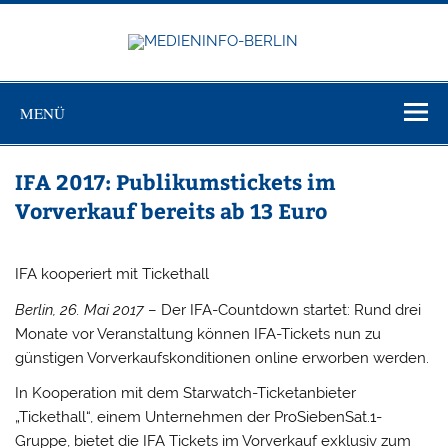
Zum
Inhalt
springen
MEDIEN
Just another WordPress site
BERL
MENÜ
IFA 2017: Publikumstickets im
Vorverkauf bereits ab 13 Euro
IFA kooperiert mit Tickethall
Berlin, 26. Mai 2017
– Der IFA-Countdown startet: Rund drei
Monate vor Veranstaltung können IFA-Tickets nun zu
günstigen Vorverkaufskonditionen online erworben werden.
In Kooperation mit dem Starwatch-Ticketanbieter
„Tickethall“, einem Unternehmen der ProSiebenSat.1-
Gruppe, bietet die IFA Tickets im Vorverkauf exklusiv zum