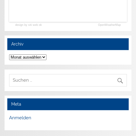
design by siti web ok
OpenWeatherMap
Archiv
Archiv
Meta
Anmelden