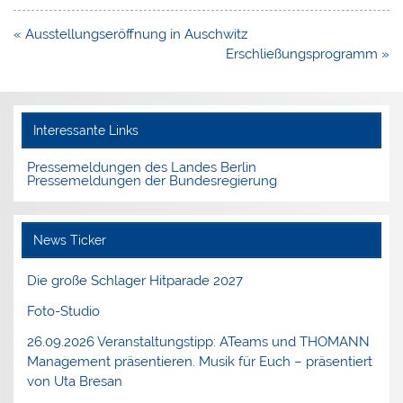
Beitragsnavigation
« Ausstellungseröffnung in Auschwitz
Erschließungsprogramm »
Interessante Links
Pressemeldungen des Landes Berlin
Pressemeldungen der Bundesregierung
News Ticker
Die große Schlager Hitparade 2027
Foto-Studio
26.09.2026 Veranstaltungstipp: ATeams und THOMANN
Management präsentieren. Musik für Euch – präsentiert
von Uta Bresan