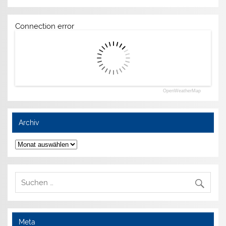
Connection error
OpenWeatherMap
Archiv
Archiv
Meta