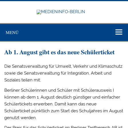
Zum
Inhalt
springen
MEDIEN
BERL
Just another WordPress site
MENÜ
Ab 1. August gibt es das neue Schülerticket
Die Senatsverwaltung für Umwelt, Verkehr und Klimaschutz
sowie die Senatsverwaltung für Integration, Arbeit und
Soziales teilen mit:
Berliner Schülerinnen und Schüler mit Schülerausweis I
können ab dem 1. August deutlich günstiger und einfacher
Schülertickets erwerben. Damit kann das neue
Schülerticket pünktlich zum Start des Schuljahres im August
genutzt werden.
Der Preis für das Schülerticket im Berliner Tarifbereich AB ist