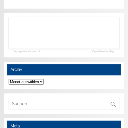
by agenzia siti web ok
OpenWeatherMap
Archiv
Archiv
Meta