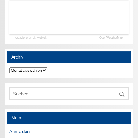
creazione by siti web ok
OpenWeatherMap
Archiv
Archiv
Meta
Anmelden