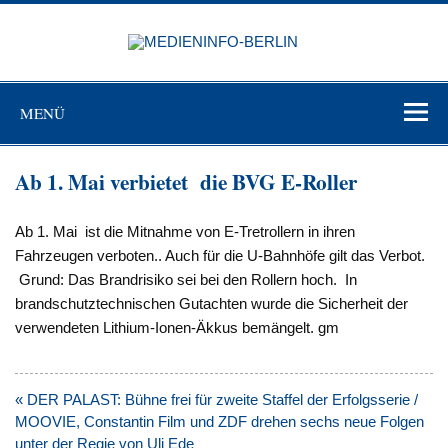
Zum
Inhalt
MEDIEN
springen
BERL
Just another WordPress site
MENÜ
Ab 1. Mai verbietet die BVG E-Roller
Ab 1. Mai ist die Mitnahme von E-Tretrollern in ihren
Fahrzeugen verboten.. Auch für die U-Bahnhöfe gilt das Verbot.
Grund: Das Brandrisiko sei bei den Rollern hoch. In
brandschutztechnischen Gutachten wurde die Si­cherheit der
verwendeten Lithium-Ionen-Äkkus be­mängelt. gm
Beitragsnavigation
« DER PALAST: Bühne frei für zweite Staffel der Erfolgsserie /
MOOVIE, Constantin Film und ZDF drehen sechs neue Folgen
unter der Regie von Uli Ede