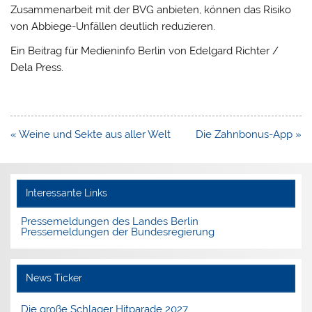
Zusammenarbeit mit der BVG anbieten, können das Risiko
von Abbiege-Unfällen deutlich reduzieren.
Ein Beitrag für Medieninfo Berlin von Edelgard Richter /
Dela Press.
Beitragsnavigation
« Weine und Sekte aus aller Welt
Die Zahnbonus-App »
Interessante Links
Pressemeldungen des Landes Berlin
Pressemeldungen der Bundesregierung
News Ticker
Die große Schlager Hitparade 2027