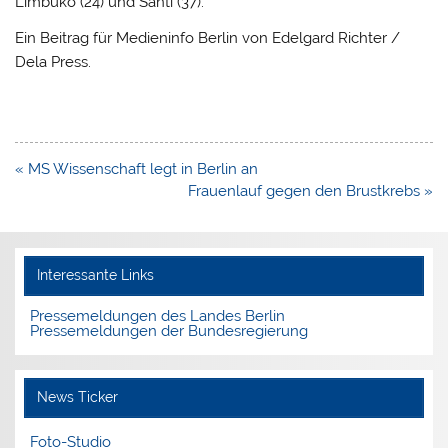
Limbuko (24) und Santi (37).
Ein Beitrag für Medieninfo Berlin von Edelgard Richter /
Dela Press.
Beitragsnavigation
« MS Wissenschaft legt in Berlin an
Frauenlauf gegen den Brustkrebs »
Interessante Links
Pressemeldungen des Landes Berlin
Pressemeldungen der Bundesregierung
News Ticker
Foto-Studio