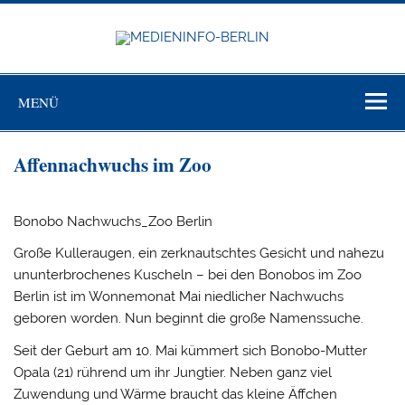
Zum
Inhalt
springen
MEDIEN
BERL
Just another WordPress site
MENÜ
Affennachwuchs im Zoo
Bonobo Nachwuchs_Zoo Berlin
Große Kulleraugen, ein zerknautschtes Gesicht und nahezu
ununterbrochenes Kuscheln – bei den Bonobos im Zoo
Berlin ist im Wonnemonat Mai niedlicher Nachwuchs
geboren worden. Nun beginnt die große Namenssuche.
Seit der Geburt am 10. Mai kümmert sich Bonobo-Mutter
Opala (21) rührend um ihr Jungtier. Neben ganz viel
Zuwendung und Wärme braucht das kleine Äffchen