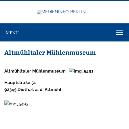
Zum
Inhalt
springen
MEDIEN
Just another WordPress site
BERL
MENÜ
Altmühltaler Mühlenmuseum
Altmühltaler Mühlenmuseum
Hauptstraße 51
92345 Dietfurt a. d. Altmühl