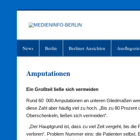
Zum
Inhalt
springen
MEDIEN
Just another WordPress site
News
Berlin
Berliner Ansichten
Ausflugszie
Amputationen
Ein Großteil ließe sich vermeiden
Rund 60 000 Amputationen an unteren Gliedmaßen werde
diese Zahl aber häufig viel zu hoch. „Bis zu 80 Prozent
Oberschenkeln, ließen sich vermeiden“.
„Der Hauptgrund ist, dass zu viel Zeit vergeht, bis die P
verloren“. Problem Nummer eins: die Patienten selbst. 