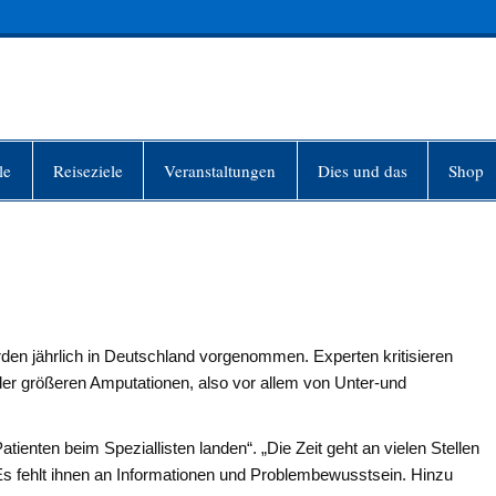
INFO-BERLIN
le
Reiseziele
Veranstaltungen
Dies und das
Shop
n jährlich in Deutschland vorgenommen. Experten kritisieren
 der größeren Amputationen, also vor allem von Unter-und
atienten beim Speziallisten landen“. „Die Zeit geht an vielen Stellen
Es fehlt ihnen an Informationen und Problembewusstsein. Hinzu