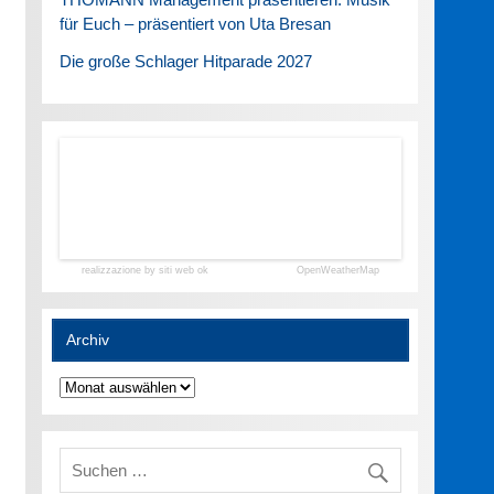
für Euch – präsentiert von Uta Bresan
Die große Schlager Hitparade 2027
realizzazione by siti web ok
OpenWeatherMap
Archiv
Archiv