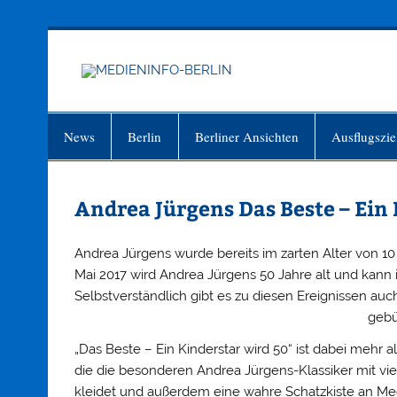
Zum
Inhalt
springen
MEDIEN
Just another WordPress site
News
Berlin
Berliner Ansichten
Ausflugszie
Andrea Jürgens Das Beste – Ein 
Andrea Jürgens wurde bereits im zarten Alter von 10
Mai 2017 wird Andrea Jürgens 50 Jahre alt und kann 
Selbstverständlich gibt es zu diesen Ereignissen au
gebü
„Das Beste – Ein Kinderstar wird 50“ ist dabei mehr 
die die besonderen Andrea Jürgens-Klassiker mit v
kleidet und außerdem eine wahre Schatzkiste an Me