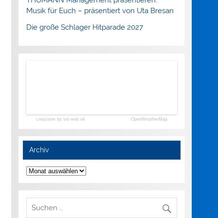
Musik für Euch – präsentiert von Uta Bresan
Die große Schlager Hitparade 2027
creazione by siti web ok
OpenWeatherMap
Archiv
Archiv