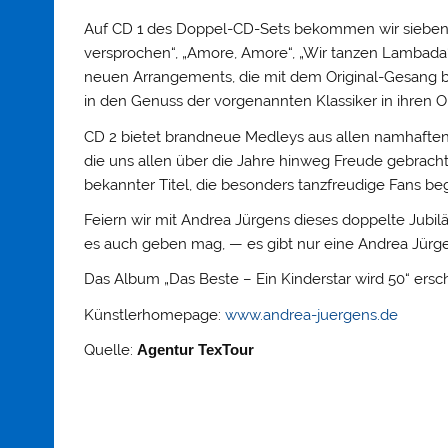
Auf CD 1 des Doppel-CD-Sets bekommen wir sieben ih
versprochen“, „Amore, Amore“, „Wir tanzen Lambada“
neuen Arrangements, die mit dem Original-Gesang
in den Genuss der vorgenannten Klassiker in ihren Or
CD 2 bietet brandneue Medleys aus allen namhaften 
die uns allen über die Jahre hinweg Freude gebrac
bekannter Titel, die besonders tanzfreudige Fans be
Feiern wir mit Andrea Jürgens dieses doppelte Jubil
es auch geben mag, — es gibt nur eine Andrea Jürg
Das Album „Das Beste – Ein Kinderstar wird 50“ ersc
Künstlerhomepage:
www.andrea-juergens.de
Quelle:
Agentur TexTour