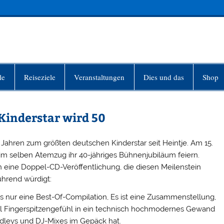
INFO-BERLIN
le
Reiseziele
Veranstaltungen
Dies und das
Shop
Kinderstar wird 50
 Jahren zum größten deutschen Kinderstar seit Heintje. Am 15.
im selben Atemzug ihr 40-jähriges Bühnenjubiläum feiern.
ch eine Doppel-CD-Veröffentlichung, die diesen Meilenstein
hrend würdigt:
als nur eine Best-Of-Compilation, Es ist eine Zusammenstellung,
iel Fingerspitzengefühl in ein technisch hochmodernes Gewand
dleys und DJ-Mixes im Gepäck hat.