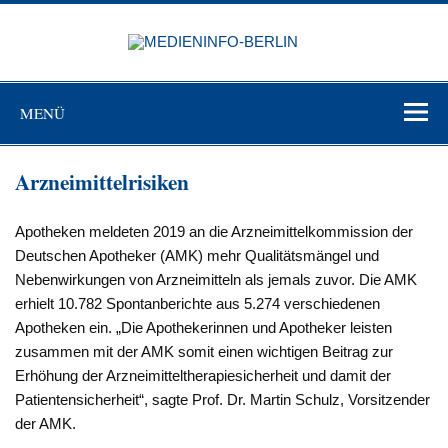
Zum
Inhalt
MEDIEN
springen
BERL
Just another WordPress site
MENÜ
Arzneimittelrisiken
Apotheken meldeten 2019 an die Arzneimittelkommission der
Deutschen Apotheker (AMK) mehr Qualitätsmängel und
Nebenwirkungen von Arzneimitteln als jemals zuvor. Die AMK
erhielt 10.782 Spontanberichte aus 5.274 verschiedenen
Apotheken ein. „Die Apothekerinnen und Apotheker leisten
zusammen mit der AMK somit einen wichtigen Beitrag zur
Erhöhung der Arzneimitteltherapiesicherheit und damit der
Patientensicherheit“, sagte Prof. Dr. Martin Schulz, Vorsitzender
der AMK.