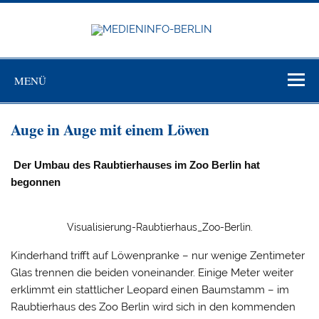
Zum
Inhalt
springen
MEDIEN
BERL
Just another WordPress site
MENÜ
Auge in Auge mit einem Löwen
Der Umbau des Raubtierhauses im Zoo Berlin hat
begonnen
Visualisierung-Raubtierhaus_Zoo-Berlin.
Kinderhand trifft auf Löwenpranke – nur wenige Zentimeter
Glas trennen die beiden voneinander. Einige Meter weiter
erklimmt ein stattlicher Leopard einen Baumstamm – im
Raubtierhaus des Zoo Berlin wird sich in den kommenden