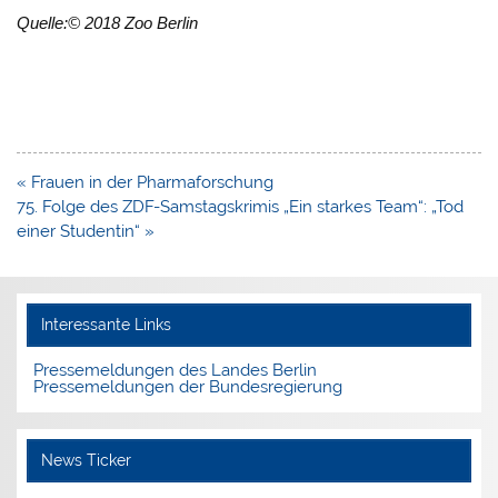
Quelle:© 2018 Zoo Berlin
Beitragsnavigation
« Frauen in der Pharmaforschung
75. Folge des ZDF-Samstagskrimis „Ein starkes Team“: „Tod
einer Studentin“ »
Interessante Links
Pressemeldungen des Landes Berlin
Pressemeldungen der Bundesregierung
News Ticker