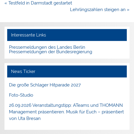
Beitragsnavigation
« Testfeld in Darmstadt gestartet
Lehrlingszahlen steigen an »
Interessante Links
Pressemeldungen des Landes Berlin
Pressemeldungen der Bundesregierung
News Ticker
Die große Schlager Hitparade 2027
Foto-Studio
26.09.2026 Veranstaltungstipp: ATeams und THOMANN
Management präsentieren. Musik für Euch – präsentiert
von Uta Bresan