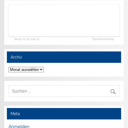
design by siti web ok
OpenWeatherMap
Archiv
Archiv
Meta
Anmelden