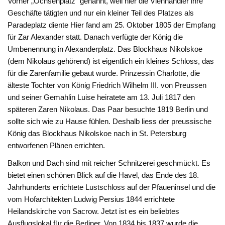
Vorher „Ochsenplatz“ genannt, weil hier die Viehhändler ihre
Geschäfte tätigten und nur ein kleiner Teil des Platzes als
Paradeplatz diente Hier fand am 25. Oktober 1805 der Empfang
für Zar Alexander statt. Danach verfügte der König die
Umbenennung in Alexanderplatz. Das Blockhaus Nikolskoe
(dem Nikolaus gehörend) ist eigentlich ein kleines Schloss, das
für die Zarenfamilie gebaut wurde. Prinzessin Charlotte, die
älteste Tochter von König Friedrich Wilhelm III. von Preussen
und seiner Gemahlin Luise heiratete am 13. Juli 1817 den
späteren Zaren Nikolaus. Das Paar besuchte 1819 Berlin und
sollte sich wie zu Hause fühlen. Deshalb liess der preussische
König das Blockhaus Nikolskoe nach in St. Petersburg
entworfenen Plänen errichten.
Balkon und Dach sind mit reicher Schnitzerei geschmückt. Es
bietet einen schönen Blick auf die Havel, das Ende des 18.
Jahrhunderts errichtete Lustschloss auf der Pfaueninsel und die
vom Hofarchitekten Ludwig Persius 1844 errichtete
Heilandskirche von Sacrow. Jetzt ist es ein beliebtes
Ausflugslokal für die Berliner. Von 1834 bis 1837 wurde die