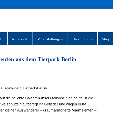
INFO-BERLIN
le
Reiseziele
Veranstaltungen
Dies und das
Shop
enten aus dem Tierpark Berlin
ausgewildert_Tierpark-Berlin-
f die beliebte Balearen-Insel Mallorca. Seit heute ist die
ie schütteln aufgeregt ihr Gefieder und wagen erste
er kleinen Auswanderer – graumarmorierte Marmelenten –