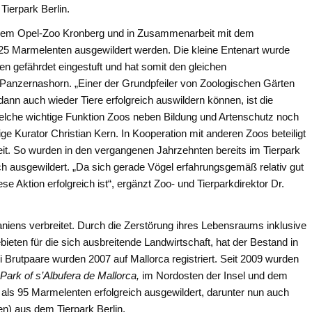
Tierpark Berlin.
 dem Opel-Zoo Kronberg und in Zusammenarbeit mit dem
25 Marmelenten ausgewildert werden. Die kleine Entenart wurde
n gefährdet eingestuft und hat somit den gleichen
 Panzernashorn. „Einer der Grundpfeiler von Zoologischen Gärten
dann auch wieder Tiere erfolgreich auswildern können, ist die
, welche wichtige Funktion Zoos neben Bildung und Artenschutz noch
dige Kurator Christian Kern. In Kooperation mit anderen Zoos beteiligt
weit. So wurden in den vergangenen Jahrzehnten bereits im Tierpark
ch ausgewildert. „Da sich gerade Vögel erfahrungsgemäß relativ gut
se Aktion erfolgreich ist“, ergänzt Zoo- und Tierparkdirektor Dr.
paniens verbreitet. Durch die Zerstörung ihres Lebensraums inklusive
ieten für die sich ausbreitende Landwirtschaft, hat der Bestand in
Brutpaare wurden 2007 auf Mallorca registriert. Seit 2009 wurden
 Park of s’Albufera de Mallorca,
im Nordosten der Insel und dem
als 95 Marmelenten erfolgreich ausgewildert, darunter nun auch
n) aus dem Tierpark Berlin.