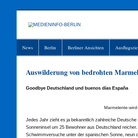
Zum
Inhalt
springen
MEDIEN
Just another WordPress site
News
Berlin
Berliner Ansichten
Ausflugszie
Auswilderung von bedrohten Marmel
Goodbye Deutschland und buen
os
día
s
España
Marmelente-wird-
Jedes Jahr zieht es ja bekanntlich zahlreiche Deutsche au
Sonneninsel um 25 Bewohner aus Deutschland reicher. S
Schwimmversuche unter der spanischen Sonne, neun d