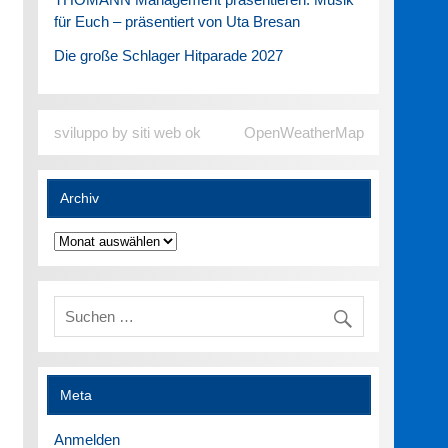
für Euch – präsentiert von Uta Bresan
Die große Schlager Hitparade 2027
sviluppo by siti web ok
OpenWeatherMap
Archiv
Archiv
Meta
Anmelden