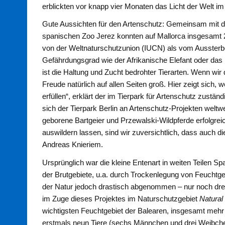
erblickten vor knapp vier Monaten das Licht der Welt im 
Gute Aussichten für den Artenschutz: Gemeinsam mit
spanischen Zoo Jerez konnten auf Mallorca insgesamt 
von der Weltnaturschutzunion (IUCN) als vom Aussterbe
Gefährdungsgrad wie der Afrikanische Elefant oder das
ist die Haltung und Zucht bedrohter Tierarten. Wenn wir 
Freude natürlich auf allen Seiten groß. Hier zeigt sich
erfüllen“, erklärt der im Tierpark für Artenschutz zustän
sich der Tierpark Berlin an Artenschutz-Projekten welt
geborene Bartgeier und Przewalski-Wildpferde erfolgrei
auswildern lassen, sind wir zuversichtlich, dass auch die
Andreas Knieriem.
Ursprünglich war die kleine Entenart in weiten Teilen S
der Brutgebiete, u.a. durch Trockenlegung von Feuchtgeb
der Natur jedoch drastisch abgenommen – nur noch drei 
im Zuge dieses Projektes im Naturschutzgebiet
Natural
wichtigsten Feuchtgebiet der Balearen, insgesamt mehr 
erstmals neun Tiere (sechs Männchen und drei Weibche