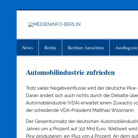
Zum
Inhalt
springen
MEDIEN
Just another WordPress site
News
Berlin
Berliner Ansichten
Ausflugszie
Automobilindustrie zufrieden
Trotz vieler Negativeinflüsse wird der deutsche Pkw-
Daran ändert sich auch nichts durch die Debatte übe
Automobilindustrie (VDA) erwartet einen Zuwachs vo
der scheidende VDA-Präsident Matthias Wissmann.
Der Gesamtumsatz der deutschen Automobilindustri
Jahres um 4 Prozent auf 312 Mrd Euro. Weltweit wird
Pkw produzieren; ein Plus von 4 Prozent. An dem gut