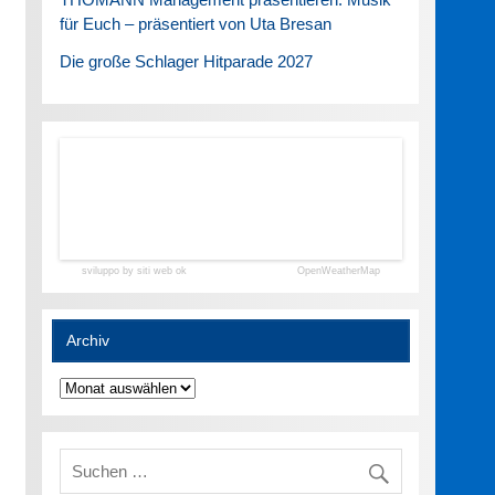
für Euch – präsentiert von Uta Bresan
Die große Schlager Hitparade 2027
sviluppo by siti web ok
OpenWeatherMap
Archiv
Archiv