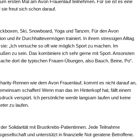
um ersten Mal am Avon Frauenlauf teilnehmen. Für sie ist es eine
 sie freut sich schon darauf.
Kickboxen, Ski, Snowboard, Yoga und Tanzen. Für den Avon
ion und ihr Durchhaltevermögen trainiert. In ihrem stressigen Alltag
e sie: „Ich versuche so oft wie möglich Sport zu machen. Im
ußen zu sein. Das kombiniere ich sehr gerne mit Sport. Ansonsten
mache dort die typischen Frauen-Übungen, also Bauch, Beine, Po“.
 Charity-Rennen wie dem Avon Frauenlauf, kommt es nicht darauf an,
e gemeinsam schaffen! Wenn man das im Hinterkopf hat, fällt einem
gsdruck verspürt. Ich persönliche werde langsam laufen und keine
eter zu laufen.
der Solidarität mit Brustkrebs-Patientinnen. Jede Teilnahme
gesellschaft und unterstützt in finanzielle Not geratene Betroffene.