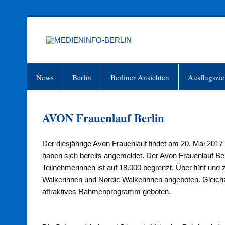
Zum
Inhalt
springen
MEDIEN
Just another WordPress site
News
Berlin
Berliner Ansichten
Ausflugszie
AVON Frauenlauf Berlin
Der diesjährige Avon Frauenlauf findet am 20. Mai 2017 
haben sich bereits angemeldet. Der Avon Frauenlauf Berl
Teilnehmerinnen ist auf 18.000 begrenzt. Über fünf und
Walkerinnen und Nordic Walkerinnen angeboten. Gleichz
attraktives Rahmenprogramm geboten.