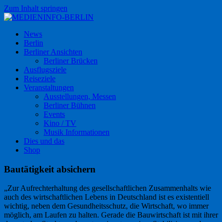
Zum Inhalt springen
MEDIENINFO-BERLIN
Just another WordPress site
News
Berlin
Berliner Ansichten
Berliner Brücken
Ausflugsziele
Reiseziele
Veranstaltungen
Ausstellungen, Messen
Berliner Bühnen
Events
Kino / TV
Musik Informationen
Dies und das
Shop
Bautätigkeit absichern
„Zur Aufrechterhaltung des gesellschaftlichen Zusammenhalts wie
auch des wirtschaftlichen Lebens in Deutschland ist es existentiell
wichtig, neben dem Gesundheitsschutz, die Wirtschaft, wo immer
möglich, am Laufen zu halten. Gerade die Bauwirtschaft ist mit ihrer