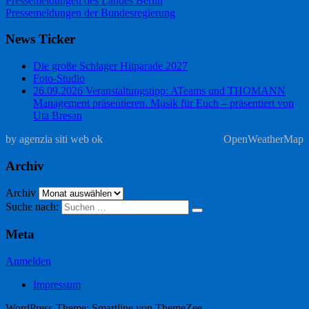
Pressemeldungen des Landes Berlin
Pressemeldungen der Bundesregierung
News Ticker
Die große Schlager Hitparade 2027
Foto-Studio
26.09.2026 Veranstaltungstipp: ATeams und THOMANN
Management präsentieren. Musik für Euch – präsentiert von
Uta Bresan
by agenzia siti web ok
OpenWeatherMap
Archiv
Archiv
Suche nach:
Meta
Anmelden
Impressum
WordPress-Theme: Smartline von ThemeZee.