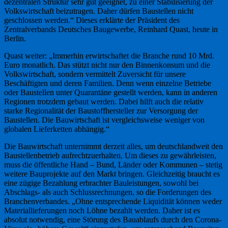
dezentralen Struktur sehr gut geeignet, zu einer Stabilisierung der
Volkswirtschaft beizutragen. Daher dürfen Baustellen nicht
geschlossen werden.“ Dieses erklärte der Präsident des
Zentralverbands Deutsches Baugewerbe, Reinhard Quast, heute in
Berlin.
Quast weiter: „Immerhin erwirtschaftet die Branche rund 10 Mrd.
Euro monatlich. Das stützt nicht nur den Binnenkonsum und die
Volkswirtschaft, sondern vermittelt Zuversicht für unsere
Beschäftigten und deren Familien. Denn wenn einzelne Betriebe
oder Baustellen unter Quarantäne gestellt werden, kann in anderen
Regionen trotzdem gebaut werden. Dabei hilft auch die relativ
starke Regionalität der Baustoffhersteller zur Versorgung der
Baustellen. Die Bauwirtschaft ist vergleichsweise weniger von
globalen Lieferketten abhängig.“
Die Bauwirtschaft unternimmt derzeit alles, um deutschlandweit den
Baustellenbetrieb aufrechtzuerhalten. Um dieses zu gewährleisten,
muss die öffentliche Hand – Bund, Länder oder Kommunen – stetig
weitere Bauprojekte auf den Markt bringen. Gleichzeitig braucht es
eine zügige Bezahlung erbrachter Bauleistungen, sowohl bei
Abschlags- als auch Schlussrechnungen, so die Forderungen des
Branchenverbandes. „Ohne entsprechende Liquidität können weder
Materiallieferungen noch Löhne bezahlt werden. Daher ist es
absolut notwendig, eine Störung des Bauablaufs durch den Corona-