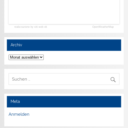
realizzazione by siti web ok
OpenWeatherMap
Archiv
Archiv
Meta
Anmelden