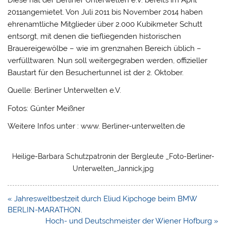
Diese hat der Berliner Unterwelten e.V. bereits im April
2011angemietet. Von Juli 2011 bis November 2014 haben
ehrenamtliche Mitglieder über 2.000 Kubikmeter Schutt
entsorgt, mit denen die tiefliegenden historischen
Brauereigewölbe – wie im grenznahen Bereich üblich –
verfülltwaren. Nun soll weitergegraben werden, offizieller
Baustart für den Besuchertunnel ist der 2. Oktober.
Quelle: Berliner Unterwelten e.V.
Fotos: Günter Meißner
Weitere Infos unter : www. Berliner-unterwelten.de
Heilige-Barbara Schutzpatronin der Bergleute _Foto-Berliner-
Unterwelten_Jannick.jpg
Beitragsnavigation
« Jahresweltbestzeit durch Eliud Kipchoge beim BMW
BERLIN-MARATHON.
Hoch- und Deutschmeister der Wiener Hofburg »