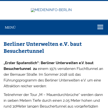
Zum
Inhalt
springen
MEDIEN
Just another WordPress site
BERL
MENÜ
Berliner Unterwelten e.V. baut
Besuchertunnel
„Erster Spatenstich“: Berliner Unterwelten e.V. baut
Besuchertunnel
zu
einem 1971 verratenen Fluchttunnel an
der Bernauer Straße. Im Sommer 2018 soll das
Führungsprogramm des Berliner Unterwelten e.V. um eine
Attraktion reicher werden:
Teilnehmer der Tour „M – Mauerdurchbrüche“ werden dann
in sieben Metern Tiefe durch einen 2,05 Meter hohen und
rund 30Meter langen Besuchertunnel aus vorgefertigten