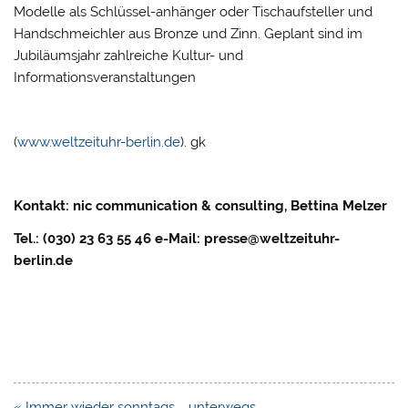
Modelle als Schlüssel-anhänger oder Tischaufsteller und
Handschmeichler aus Bronze und Zinn. Geplant sind im
Jubiläumsjahr zahlreiche Kultur- und
Informationsveranstaltungen
(
www.weltzeituhr-berlin.de
). gk
Kontakt:
nic communication & consulting, Bettina Melzer
Tel.: (030) 23 63 55 46 e-Mail: presse@weltzeituhr-
berlin.de
Beitragsnavigation
« Immer wieder sonntags … unterwegs