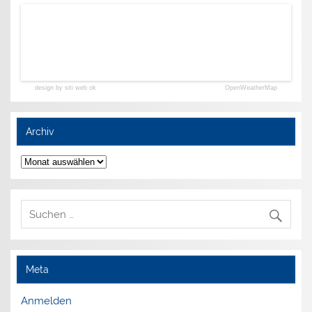
design by siti web ok
OpenWeatherMap
Archiv
Archiv
Meta
Anmelden