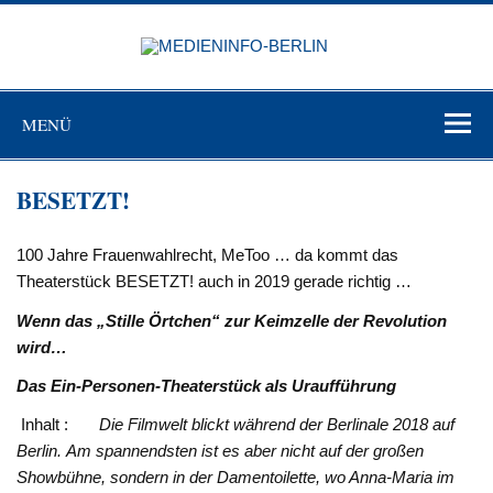
Zum
Inhalt
MEDIEN
springen
BERL
Just another WordPress site
MENÜ
BESETZT!
100 Jahre Frauenwahlrecht, MeToo … da kommt das
Theaterstück BESETZT! auch in 2019 gerade richtig …
Wenn das „Stille Örtchen“ zur Keimzelle der Revolution
wird…
Das Ein-Personen-Theaterstück als Uraufführung
Inhalt :
Die Filmwelt blickt während der Berlinale 2018 auf
Berlin. Am spannendsten ist es aber nicht auf der großen
Showbühne, sondern in der Damentoilette, wo Anna-Maria im