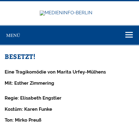
Zum
Inhalt
springen
MEDIEN
Just another WordPress site
BERL
MENÜ
BESETZT!
Eine Tragikomödie von Marita Urfey-Mülhens
Mit: Esther Zimmering
Regie: Elisabeth Engstler
Kostüm: Karen Funke
Ton: Mirko Preuß