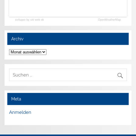
sviluppo by siti web ok
OpenWeatherMap
Archiv
Archiv
Meta
Anmelden