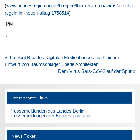
(
www.bundesregierung.de/breg-de/themen/coronavirus/die-aha-
regeln-im-neuen-alltag-1758514
)
PM
.
Beitragsnavigation
« rbb plant Bau des Digitalen Medienhauses nach einem
Entwurf von Baumschlager Eberle Architekten
Dem Virus Sars-CoV-2 auf der Spur »
Interessante Links
Pressemeldungen des Landes Berlin
Pressemeldungen der Bundesregierung
News Ticker