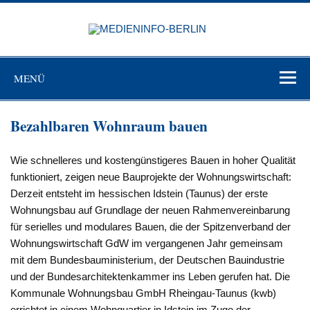
Zum
Inhalt
MEDIEN
springen
BERL
Just another WordPress site
MENÜ
Bezahlbaren Wohnraum bauen
Wie schnelleres und kostengünstigeres Bauen in hoher Qualität
funktioniert, zeigen neue Bauprojekte der Wohnungswirtschaft:
Derzeit entsteht im hessischen Idstein (Taunus) der erste
Wohnungsbau auf Grundlage der neuen Rahmenvereinbarung
für serielles und modulares Bauen, die der Spitzenverband der
Wohnungswirtschaft GdW im vergangenen Jahr gemeinsam
mit dem Bundesbauministerium, der Deutschen Bauindustrie
und der Bundesarchitektenkammer ins Leben gerufen hat. Die
Kommunale Wohnungsbau GmbH Rheingau-Taunus (kwb)
errichtet in einem Wohnquartier in Idstein im Zuge der