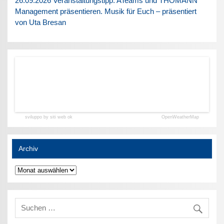
26.09.2026 Veranstaltungstipp: ATeams und THOMANN
Management präsentieren. Musik für Euch – präsentiert
von Uta Bresan
sviluppo by siti web ok
OpenWeatherMap
Archiv
Archiv