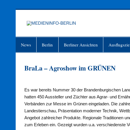
Zum
Inhalt
springen
MEDIEN
Just another WordPress site
News
Berlin
Berliner Ansichten
Ausflugszie
BraLa – Agroshow im GRÜNEN
Es war bereits Nummer 30 der Brandenburgischen Landw
hatten 450 Aussteller und Züchter aus Agrar- und Ernäh
Verbänden zur Messe im Grünen eingeladen. Die zahl
Landestierschau, Präsentation moderner Technik, Wettb
Angebot zahlreicher Produkte. Regionale Traditionen u
zum Erleben ein. Gezeigt wurden u.a. verschiedenste 