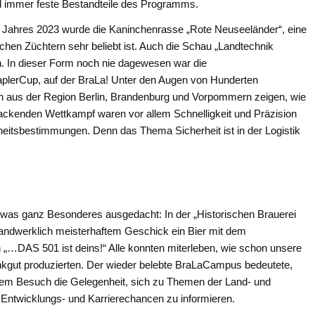
d immer feste Bestandteile des Programms.
 Jahres 2023 wurde die Kaninchenrasse „Rote Neuseeländer“, eine
ichen Züchtern sehr beliebt ist. Auch die Schau „Landtechnik
n. In dieser Form noch nie dagewesen war die
aplerCup, auf der BraLa! Unter den Augen von Hunderten
en aus der Region Berlin, Brandenburg und Vorpommern zeigen, wie
ackenden Wettkampf waren vor allem Schnelligkeit und Präzision
rheitsbestimmungen. Denn das Thema Sicherheit ist in der Logistik
 etwas ganz Besonderes ausgedacht: In der „Historischen Brauerei
handwerklich meisterhaftem Geschick ein Bier mit dem
„…DAS 501 ist deins!“ Alle konnten miterleben, wie schon unsere
inkgut produzierten. Der wieder belebte BraLaCampus bedeutete,
hrem Besuch die Gelegenheit, sich zu Themen der Land- und
Entwicklungs- und Karrierechancen zu informieren.