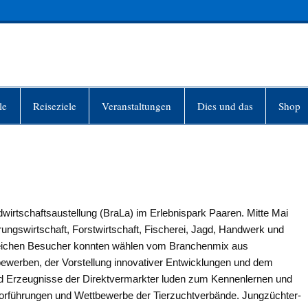
INFO-BERLIN
le
Reiseziele
Veranstaltungen
Dies und das
Shop
irtschaftsaustellung (BraLa) im Erlebnispark Paaren. Mitte Mai
rungswirtschaft, Forstwirtschaft, Fischerei, Jagd, Handwerk und
reichen Besucher konnten wählen vom Branchenmix aus
ewerben, der Vorstellung innovativer Entwicklungen und dem
nd Erzeugnisse der Direktvermarkter luden zum Kennenlernen und
Vorführungen und Wettbewerbe der Tierzuchtverbände. Jungzüchter-