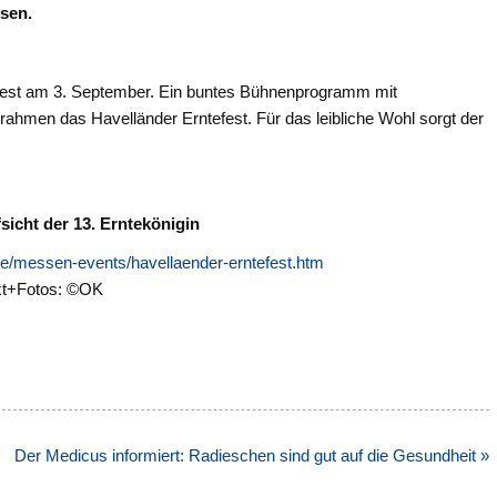
ssen.
ntefest am 3. September. Ein buntes Bühnenprogramm mit
hmen das Havelländer Erntefest. Für das leibliche Wohl sorgt der
fsicht der 13. Erntekönigin
de/messen-events/havellaender-erntefest.htm
t+Fotos: ©OK
Der Medicus informiert: Radieschen sind gut auf die Gesundheit »