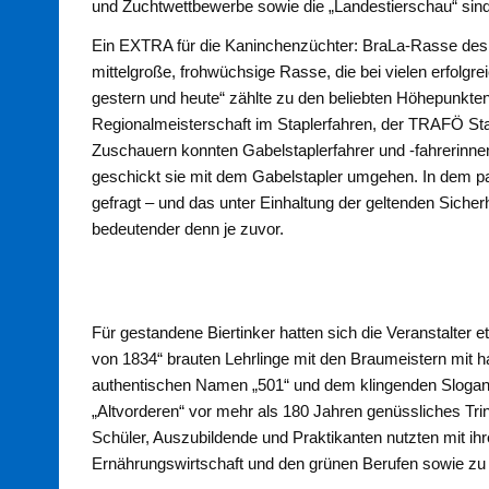
und Zuchtwettbewerbe sowie die „Landestierschau“ sin
Ein EXTRA für die Kaninchenzüchter: BraLa-Rasse des
mittelgroße, frohwüchsige Rasse, die bei vielen erfolgre
gestern und heute“ zählte zu den beliebten Höhepunkte
Regionalmeisterschaft im Staplerfahren, der TRAFÖ St
Zuschauern konnten Gabelstaplerfahrer und -fahrerinn
geschickt sie mit dem Gabelstapler umgehen. In dem p
gefragt – und das unter Einhaltung der geltenden Siche
bedeutender denn je zuvor.
Für gestandene Biertinker hatten sich die Veranstalter
von 1834“ brauten Lehrlinge mit den Braumeistern mit 
authentischen Namen „501“ und dem klingenden Slogan 
„Altvorderen“ vor mehr als 180 Jahren genüssliches Tr
Schüler, Auszubildende und Praktikanten nutzten mit i
Ernährungswirtschaft und den grünen Berufen sowie zu 