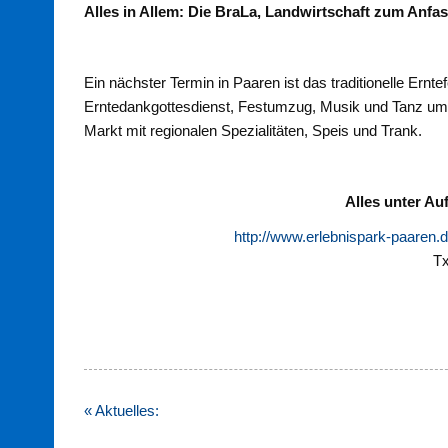
Alles in Allem: Die BraLa, Landwirtschaft zum Anfa
Ein nächster Termin in Paaren ist das traditionelle Er
Erntedankgottesdienst, Festumzug, Musik und Tanz umra
Markt mit regionalen Spezialitäten, Speis und Trank.
Alles unter Au
http://www.erlebnispark-paaren.
Tx
Beitragsnavigation
« Aktuelles: