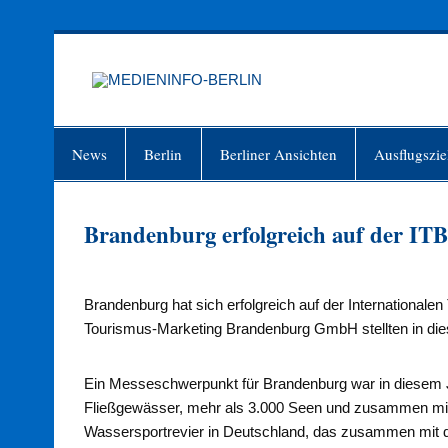
Zum
Inhalt
springen
MEDIEN
Just another WordPress site
News
Berlin
Berliner Ansichten
Ausflugszie
Brandenburg erfolgreich auf der ITB
Brandenburg hat sich erfolgreich auf der International
Tourismus-Marketing Brandenburg GmbH stellten in dies
Ein Messeschwerpunkt für Brandenburg war in diesem J
Fließgewässer, mehr als 3.000 Seen und zusammen mi
Wassersportrevier in Deutschland, das zusammen mi