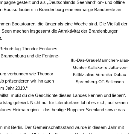
pagne gestellt und als „Deutschlands Seenland“ on- und offline
den Bootsurlaubern in Brandenburg eine einmalige Bandbreite an
hmen Bootstouren, die länger als eine Woche sind. Die Vielfalt der
een machen insgesamt die Attraktivität der Brandenburger
t.
 Geburtstag Theodor Fontanes
d Brandenburg und die Fontane-
lk.-Das-GraueMännchen-alias-
Günter-Kalliske-re.Jutta-von-
nburg verbunden wie Theodor
Kittlitz-alias-Veronika-Dubau-
b präsentieren wir ihn auch
Spremberg-OT-Sellessen.
im Jahr 2019.“
willst, mußt du die Geschichte dieses Landes kennen und lieben“.
ag gefeiert. Nicht nur für Literaturfans lohnt es sich, auf seinen
tanes Heimatregion – das heutige Ruppiner Seenland sowie das
m mit Berlin. Der Gemeinschaftsstand wurde in diesem Jahr mit