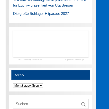
für Euch – präsentiert von Uta Bresan
Die große Schlager Hitparade 2027
creazione by siti web ok
OpenWeatherMap
Archiv
Archiv