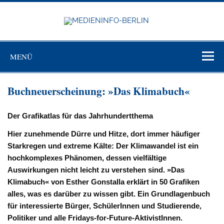
Zum
Inhalt
springen
MEDIEN
BERL
Just another WordPress site
MENÜ
Buchneuerscheinung: »Das Klimabuch«
Der Grafikatlas für das Jahrhundertthema
Hier zunehmende Dürre und Hitze, dort immer häufiger
Starkregen und extreme Kälte: Der Klimawandel ist ein
hochkomplexes Phänomen, dessen vielfältige
Auswirkungen nicht leicht zu verstehen sind. »Das
Klimabuch« von Esther Gonstalla erklärt in 50 Grafiken
alles, was es darüber zu wissen gibt. Ein Grundlagenbuch
für interessierte Bürger, SchülerInnen und Studierende,
Politiker und alle Fridays-for-Future-AktivistInnen.