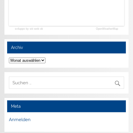
sviluppo by siti web ok
OpenWeatherMap
Archiv
Archiv
Meta
Anmelden