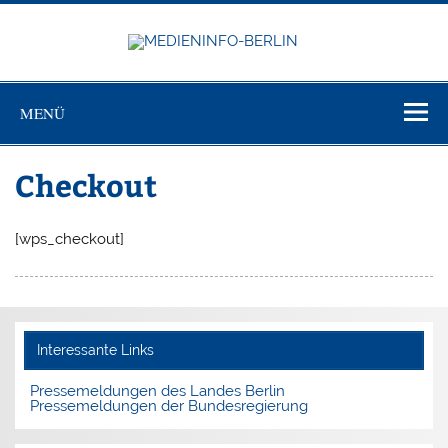
Zum
Inhalt
springen
MEDIEN
Just another WordPress site
BERL
MENÜ
Checkout
[wps_checkout]
Interessante Links
Pressemeldungen des Landes Berlin
Pressemeldungen der Bundesregierung