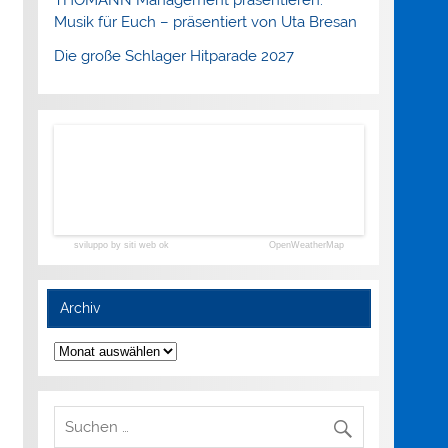
Musik für Euch – präsentiert von Uta Bresan
Die große Schlager Hitparade 2027
sviluppo by siti web ok
OpenWeatherMap
Archiv
Archiv