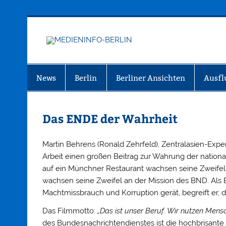
Zum
Inhalt
springen
MEDIEN
Just another WordPress site
News
Berlin
Berliner Ansichten
Ausfl
Das ENDE der Wahrheit
Martin Behrens (Ronald Zehrfeld), Zentralasien-Exper
Arbeit einen großen Beitrag zur Wahrung der nationa
auf ein Münchner Restaurant wachsen seine Zweifel 
wachsen seine Zweifel an der Mission des BND. Als B
Machtmissbrauch und Korruption gerät, begreift er, d
Das Filmmotto:
„Das ist unser Beruf. Wir nutzen Men
des Bundesnachrichtendienstes ist die hochbrisant