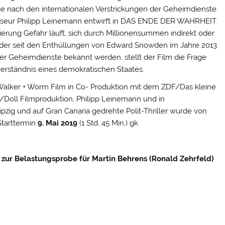
ge nach den internationalen Verstrickungen der Geheimdienste
gisseur Philipp Leinemann entwirft in DAS ENDE DER WAHRHEIT
gierung Gefahr läuft, sich durch Millionensummen indirekt oder
 in der seit den Enthüllungen von Edward Snowden im Jahre 2013
r Geheimdienste bekannt werden, stellt der Film die Frage
verständnis eines demokratischen Staates.
lker + Worm Film in Co- Produktion mit dem ZDF/Das kleine
/Doll Filmproduktion, Philipp Leinemann und in
zig und auf Gran Canaria gedrehte Polit-Thriller wurde von
Starttermin
9. Mai 2019
(1 Std. 45 Min.) gk
 zur Belastungsprobe für Martin Behrens (Ronald Zehrfeld)