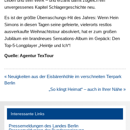
Leben und sein Werk – und erzählt damit zugleich ein
unvergessenes Kapitel Schlagergeschichte neu.
Es ist der größte Überraschungs-Hit des Jahres: Wenn Hein
Simons in diesen Tagen seine gefeierte, vielerorts restlos
ausverkaufte Weihnachtstour absolviert, hat er zum großen
Jubiläum ein brandneues Sensations-Album im Gepäck: Den
Top-5-Longplayer „Heintje und Ich“!
Quelle: Agentur TexTour
Beitragsnavigation
« Neuigkeiten aus der Eisbärenhöhle im verschneiten Tierpark
Berlin
„So klingt Heimat“ – auch in Ihrer Nähe »
Interessante Links
Pressemeldungen des Landes Berlin