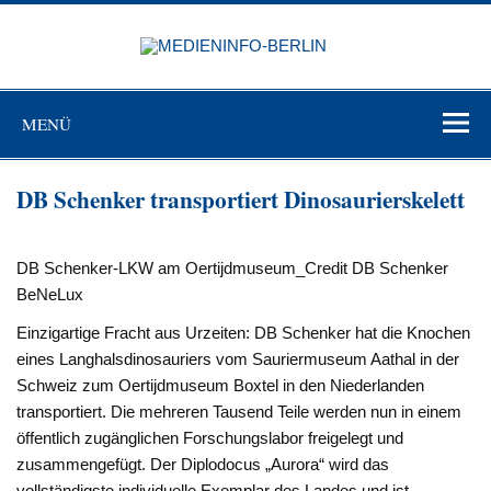
Zum
Inhalt
MEDIEN
springen
BERL
Just another WordPress site
MENÜ
DB Schenker transportiert Dinosaurierskelett
DB Schenker-LKW am Oertijdmuseum_Credit DB Schenker
BeNeLux
Einzigartige Fracht aus Urzeiten: DB Schenker hat die Knochen
eines Langhalsdinosauriers vom Sauriermuseum Aathal in der
Schweiz zum Oertijdmuseum Boxtel in den Niederlanden
transportiert. Die mehreren Tausend Teile werden nun in einem
öffentlich zugänglichen Forschungslabor freigelegt und
zusammengefügt. Der Diplodocus „Aurora“ wird das
vollständigste individuelle Exemplar des Landes und ist