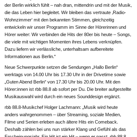
der Berlin wirklich fühlt – nah dran, mittendrin und mit der Musik,
die das Leben hier begleitet. Wir bleiben das vertraute ‚Radio-
Wohnzimmer‘ mit den bekannten Stimmen, gleichzeitig
entwickeln wir unser Programm im Sinne der Hörerinnen und
Hörer weiter: Wir verbinden die Hits der 80er bis heute – Songs,
die viele mit wichtigen Momenten ihres Lebens verknüpfen.
Dazu liefern wir verlässliche, unterhaltsam aufbereitete
Informationen aus Berlin.“
Neue Schwerpunkte setzen die Sendungen „​Hallo Berlin“
werktags von 14.00 Uhr bis 17.30 Uhr in der Drivetime sowie
„Guten Abend Berlin“ von 17.30 Uhr bis 20.00 Uhr. Mit den
Hörer:innen ist rbb 88.8 ab sofort per Du. Die breiter aufgestellte
Musikauswahl wird durch ein neues Sounddesign ergänzt.
rbb 88.8-Musikchef Holger Lachmann: „Musik wird heute
anders wahrgenommen – über Streaming, soziale Medien,
Filme und Serien erleben auch ältere Hits ein Comeback.
Deshalb zählen bei uns nun stärker Klang und Gefühl als das
Erscheinungsjahr. Ein Hit ist ein Hit – wenn er passt. rbb 88.8