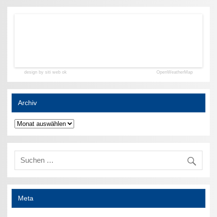
design by siti web ok
OpenWeatherMap
Archiv
Archiv
Meta