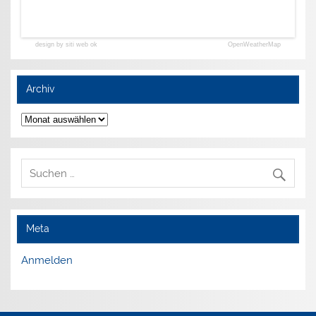
design by siti web ok
OpenWeatherMap
Archiv
Archiv
Meta
Anmelden