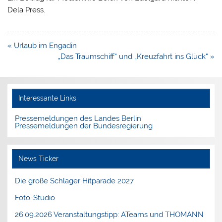
Dela Press.
Beitragsnavigation
« Urlaub im Engadin
„Das Traumschiff“ und „Kreuzfahrt ins Glück“ »
Interessante Links
Pressemeldungen des Landes Berlin
Pressemeldungen der Bundesregierung
News Ticker
Die große Schlager Hitparade 2027
Foto-Studio
26.09.2026 Veranstaltungstipp: ATeams und THOMANN