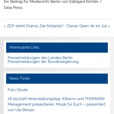
Ein Beitrag für Medieninfo Berlin von Edelgard Richter /
Dela Press.
Beitragsnavigation
« ZDF dreht Drama „Die Notärtzin“
Classic Open Air im Juli »
Interessante Links
Pressemeldungen des Landes Berlin
Pressemeldungen der Bundesregierung
News Ticker
Foto-Studio
26.09.2026 Veranstaltungstipp: ATeams und THOMANN
Management präsentieren. Musik für Euch – präsentiert
von Uta Bresan