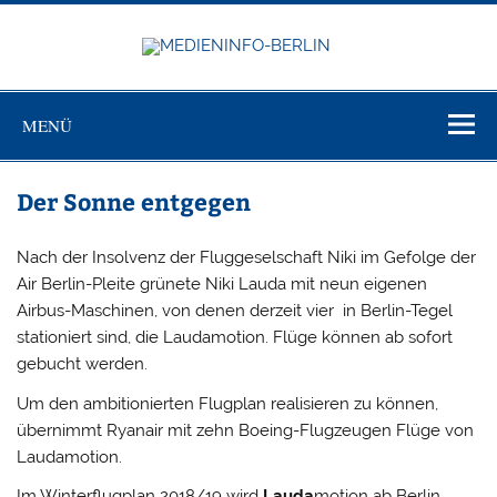
Zum
Inhalt
springen
MEDIEN
Just another WordPress site
BERL
MENÜ
Der Sonne entgegen
Nach der Insolvenz der Fluggeselschaft Niki im Gefolge der
Air Berlin-Pleite grünete Niki Lauda mit neun eigenen
Airbus-Maschinen, von denen derzeit vier in Berlin-Tegel
stationiert sind, die Laudamotion. Flüge können ab sofort
gebucht werden.
Um den ambitionierten Flugplan realisieren zu können,
übernimmt Ryanair mit zehn Boeing-Flugzeugen Flüge von
Laudamotion.
Im Winterflugplan 2018/19 wird
Lauda
motion ab Berlin