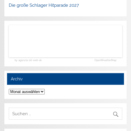
Die große Schlager Hitparade 2027
by agenzia siti web ok
OpenWeatherMap
Archiv
Archiv