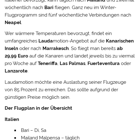
Italiener bevorzugt, kann täglich nach
Mailand
und zweimal
wöchentlich nach
Bari
fliegen. Ganz neu im Winter-
Flugprogramm sind fünf wöchentliche Verbindungen nach
Neapel
.
Wer wärmere Temperaturen bevorzugt, findet ein
umfangreiches
Lauda
motion-Angebot auf die
Kanarischen
Inseln
oder nach
Marrakesch
. So fliegt man bereits
ab
29,99 Euro
auf die Kanaren und landet jeweils bis zu viermal
pro Woche auf
Teneriffa
,
Las Palmas
,
Fuerteventura
oder
Lanzarote
.
Laudamotion möchte eine Auslastung seiner Flugzeuge
von 85 Prozent zu erreichen. Das sollte aufgrund der
günstigen Preise möglich sein.
Der Flugplan in der Übersicht
Italien
Bari – Di, Sa
Mailand Malpensa – täglich