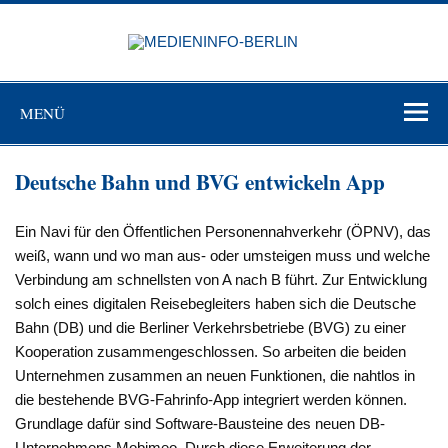
Zum
Inhalt
MEDIEN
springen
BERL
Just another WordPress site
MENÜ
Deutsche Bahn und BVG entwickeln App
Ein Navi für den Öffentlichen Personennahverkehr (ÖPNV), das
weiß, wann und wo man aus- oder umsteigen muss und welche
Verbindung am schnellsten von A nach B führt. Zur Entwicklung
solch eines digitalen Reisebegleiters haben sich die Deutsche
Bahn (DB) und die Berliner Verkehrsbetriebe (BVG) zu einer
Kooperation zusammengeschlossen. So arbeiten die beiden
Unternehmen zusammen an neuen Funktionen, die nahtlos in
die bestehende BVG-Fahrinfo-App integriert werden können.
Grundlage dafür sind Software-Bausteine des neuen DB-
Unternehmens Mobimeo. Durch diese Erweiterung der