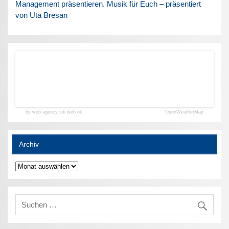
Management präsentieren. Musik für Euch – präsentiert
von Uta Bresan
by web agency siti web ok
OpenWeatherMap
Archiv
Archiv