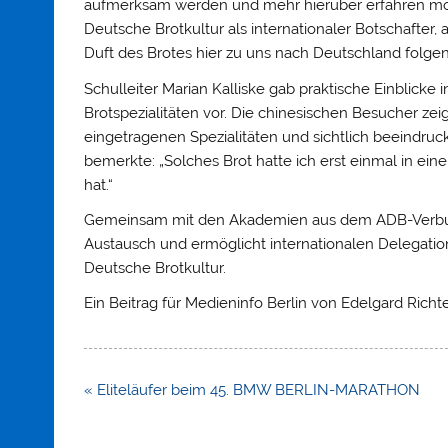
aufmerksam werden und mehr hierüber erfahren möcht
Deutsche Brotkultur als internationaler Botschafter
Duft des Brotes hier zu uns nach Deutschland folgen
Schulleiter Marian Kalliske gab praktische Einblicke
Brotspezialitäten vor. Die chinesischen Besucher zeigt
eingetragenen Spezialitäten und sichtlich beeindruc
bemerkte: „Solches Brot hatte ich erst einmal in ei
hat.“
Gemeinsam mit den Akademien aus dem ADB-Verbund
Austausch und ermöglicht internationalen Delegati
Deutsche Brotkultur.
Ein Beitrag für Medieninfo Berlin von Edelgard Richte
Beitragsnavigation
« Eliteläufer beim 45. BMW BERLIN-MARATHON