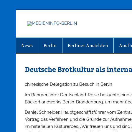
Zum
Inhalt
springen
MEDIEN
Just another WordPress site
News
Berlin
Berliner Ansichten
Ausfl
Deutsche Brotkultur als interna
chinesische Delegation zu Besuch in Berlin
Im Rahmen ihrer Deutschland-Reise besuchte eine 
Bäckerhandwerks Berlin-Brandenburg, um mehr über 
Daniel Schneider, Hauptgeschäftsführer vom Zentra
Vortrag das Verfahren und die Gründe zur Aufnahme 
immateriellen Kulturerbes. „Wir freuen uns und sind 