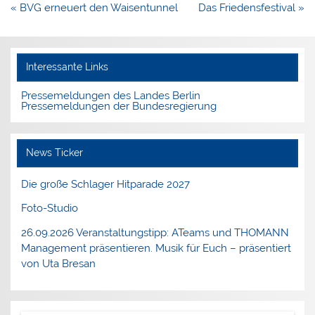
Beitragsnavigation
« BVG erneuert den Waisentunnel
Das Friedensfestival »
Interessante Links
Pressemeldungen des Landes Berlin
Pressemeldungen der Bundesregierung
News Ticker
Die große Schlager Hitparade 2027
Foto-Studio
26.09.2026 Veranstaltungstipp: ATeams und THOMANN
Management präsentieren. Musik für Euch – präsentiert
von Uta Bresan