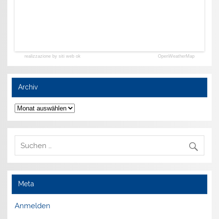
realizzazione by siti web ok
OpenWeatherMap
Archiv
Archiv
Meta
Anmelden