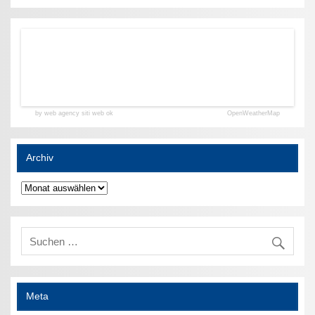
by web agency siti web ok
OpenWeatherMap
Archiv
Archiv
Meta