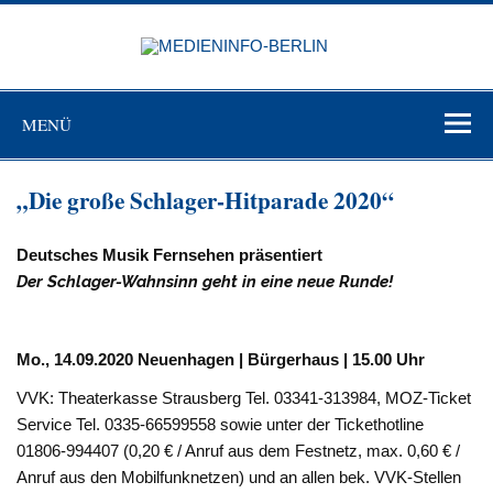
Zum
Inhalt
MEDIEN
springen
BERL
Just another WordPress site
MENÜ
„Die große Schlager-Hitparade 2020“
Deutsches Musik Fernsehen präsentiert
Der Schlager-Wahnsinn geht in eine neue Runde!
Mo.,
14.09.2020
Neuenhagen | Bürgerhaus | 15.00 Uhr
VVK: Theaterkasse Strausberg Tel. 03341-313984, MOZ-Ticket
Service Tel. 0335-66599558 sowie unter der Tickethotline
01806-994407 (0,20 € / Anruf aus dem Festnetz, max. 0,60 € /
Anruf aus den Mobilfunknetzen) und an allen bek. VVK-Stellen